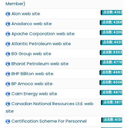
Member)
点击数: 4102
Alon web site
点击数: 4258
Anadarco web site
点击数: 4236
Apache Corporation web site
点击数: 4031
Atlantic Petroleum web site
点击数: 5303
BG Group web site
点击数: 4776
Bharat Petroleum web site
点击数: 4683
BHP Billiton web site
点击数: 4006
BP Amoco web site
点击数: 4670
Cairn Energy web site
点击数: 3871
Canadian National Resources Ltd. web
site
点击数: 4131
Certification Scheme For Personnel