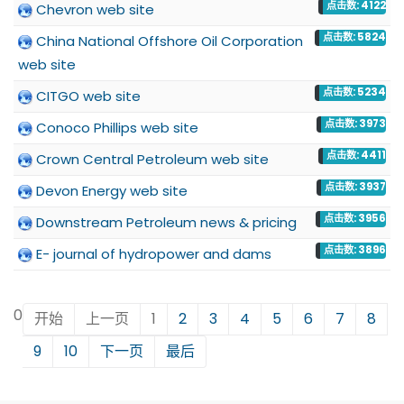
点击数: 4122
Chevron web site
点击数: 5824
China National Offshore Oil Corporation
web site
点击数: 5234
CITGO web site
点击数: 3973
Conoco Phillips web site
点击数: 4411
Crown Central Petroleum web site
点击数: 3937
Devon Energy web site
点击数: 3956
Downstream Petroleum news & pricing
点击数: 3896
E- journal of hydropower and dams
0
开始
上一页
1
2
3
4
5
6
7
8
9
10
下一页
最后