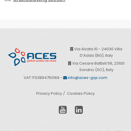
Via Alzata 10 - 24030 Villa
D’Adda (BG), Italy
Via Cesare Battisti 56, 23100
Sondrio (SO), Italy
VAT IT03894750169 -
info@aces-gqs.com
Privacy Policy
Cookies Policy